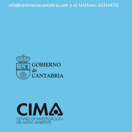
info@centinelascantabria.com o el teléfono: 633144711.