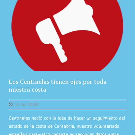
Los Centinelas tienen ojos por toda
nuestra costa
13 Jul 2020
Centinelas nació con la idea de hacer un seguimiento del
estado de la costa de Cantabria, nuestro voluntariado
estrella Coastwatch consiste en recopilar datos entre...