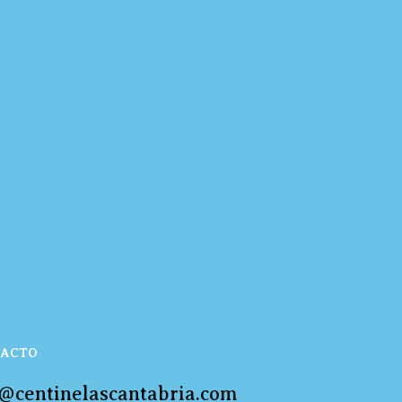
ACTO
o@centinelascantabria.com