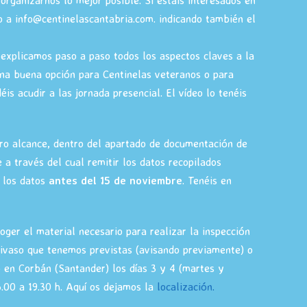
organizarnos lo mejor posible. Si estáis interesados en
o a info@centinelascantabria.com. indicando también el
explicamos paso a paso todos los aspectos claves a la
una buena opción para Centinelas veteranos o para
is acudir a las jornada presencial. El vídeo lo tenéis
tro alcance, dentro del apartado de documentación de
e a través del cual remitir los datos recopilados
r los datos
antes del 15 de noviembre
. Tenéis en
oger el material necesario para realizar la inspección
tivaso que tenemos previstas (avisando previamente) o
 en Corbán (Santander) los días 3 y 4 (martes y
6.00 a 19.30 h. Aquí os dejamos la
localización.