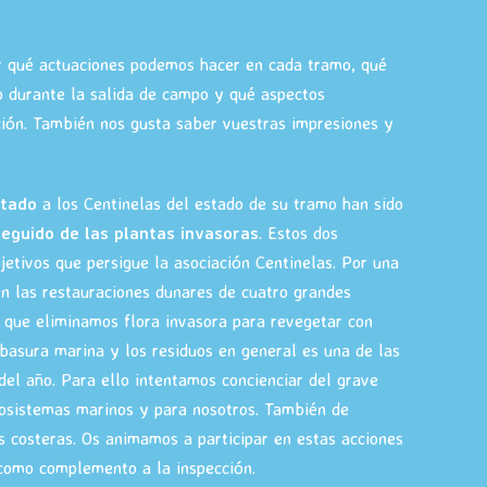
r qué actuaciones podemos hacer en cada tramo, qué
o durante la salida de campo y qué aspectos
ción. También nos gusta saber vuestras impresiones y
stado
a los Centinelas del estado de su tramo han sido
seguido de las plantas invasoras
. Estos dos
jetivos que persigue la asociación Centinelas. Por una
n las restauraciones dunares de cuatro grandes
 que eliminamos flora invasora para revegetar con
basura marina y los residuos en general es una de las
del año. Para ello intentamos concienciar del grave
osistemas marinos y para nosotros. También de
 costeras. Os animamos a participar en estas acciones
 como complemento a la inspección.