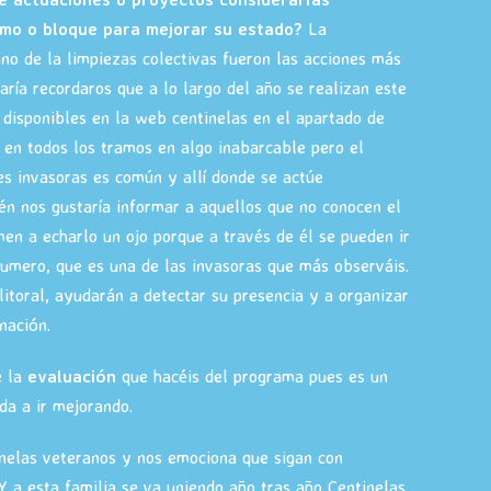
amo o bloque para mejorar su estado?
La
ano de la limpiezas colectivas fueron las acciones más
ría recordaros que a lo largo del año se realizan este
s disponibles en la web centinelas en el apartado de
s en todos los tramos en algo inabarcable pero el
es invasoras es común y allí donde se actúe
ién nos gustaría informar a aquellos que no conocen el
en a echarlo un ojo porque a través de él se pueden ir
umero, que es una de las invasoras que más observáis.
litoral, ayudarán a detectar su presencia y a organizar
nación.
e la
evaluación
que hacéis del programa pues es un
a a ir mejorando.
inelas veteranos y nos emociona que sigan con
Y a esta familia se va uniendo año tras año Centinelas