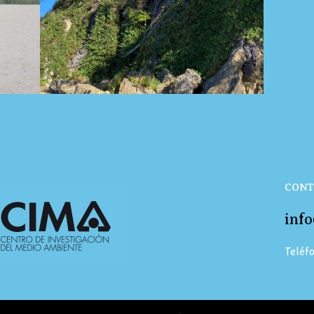
CONT
inf
Teléf