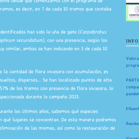
amente desde que comenzamos con el programa de
tramos, es decir, en 7 de cada 10 tramos que contaba
dentificadas han sido la uña de gato (
Carpobrotus
aphrum secundatum)
, con una presencia, según los
INFO
uy similar, ambas se han indicando en 3 de cada 10
Valora
progr
o la cantidad de flora invasora con acumulación, es
 sueltos, dispersos… Se han localizado puntos de alta
PARTIC
compar
 57% de los tramos con presencia de flora invasora, lo
pandem
nspeccionada durante la campaña 2021.
Efluen
 durante los últimos años, sabemos qué especies
n qué lugares se concentran. De esta manera podremos
Residu
 eliminación de las mismas, así como la restauración de
Varami