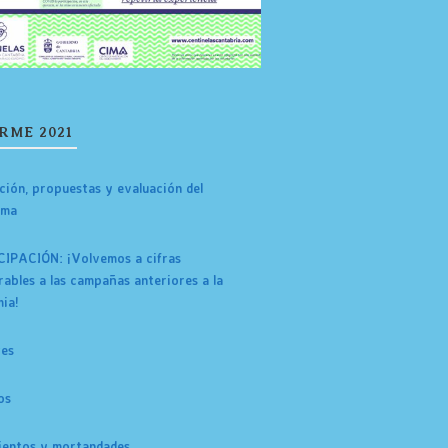
RME 2021
ción, propuestas y evaluación del
ama
IPACIÓN: ¡Volvemos a cifras
ables a las campañas anteriores a la
ia!
tes
os
entos y mortandades