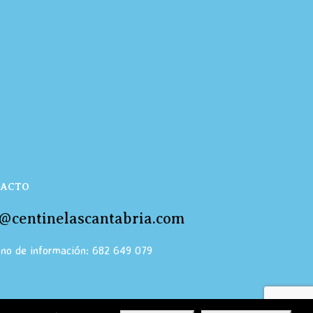
ACTO
o@centinelascantabria.com
ono de información: 682 649 079