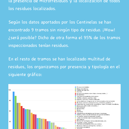
la presencia de microrresiduos y la localización de todos
los residuos localizados.
Según los datos aportados por los Centinelas se han
encontrado 9 tramos sin ningún tipo de residuo. ¡Wow!
¿será posible? Dicho de otra forma el 95% de los tramos
inspeccionados tenían residuos.
En el resto de tramos se han localizado multitud de
residuos, los organizamos por presencia y tipología en el
siguiente gráfico: