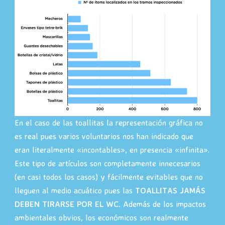
En el caso de las toallitas la representación gráfica no
es real pues varios voluntarios nos han indicado que
eran literalmente «incontables», en presencia «infinita».
Este tipo de artículos son completamente innecesarios
(en casi todos los casos) y fácilmente evitables que no
lleguen al medio acuático pues las
TOALLITAS JAMÁS
DEBEN TIRARSE POR EL WC.
Además de los impactos
ambientales obvios, los económicos son realmente