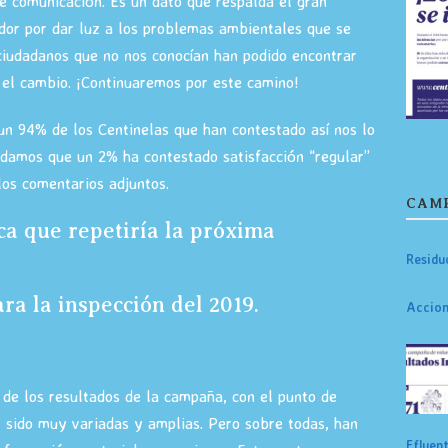
de comunicación. Es un dato que respalda el gran
dor por dar luz a los problemas ambientales que se
ciudadanos que no nos conocían han podido encontrar
 el cambio. ¡Continuaremos por este camino!
 un 94% de los Centinelas que han contestado así nos lo
idamos que un 2% ha contestado satisfacción “regular”
os comentarios adjuntos.
CAMP
ca que repetiría la próxima
Residu
a la inspección del 2019.
Accion
de los resultados de la campaña, con el punto de
 sido muy variadas y amplias. Pero sobre todas, han
Efluen