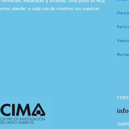
 formación, materiales y acciones. Este punto es muy
ramos atender a cada uno de vosotros con vuestras
Flora 
Partic
Valora
Mortan
CONT
inf
Teléf