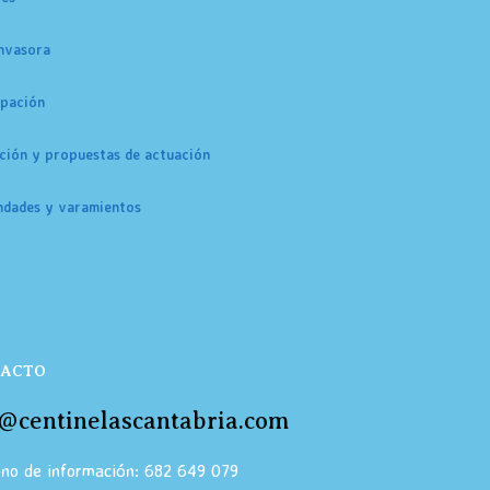
Invasora
ipación
ción y propuestas de actuación
dades y varamientos
ACTO
o@centinelascantabria.com
ono de información: 682 649 079